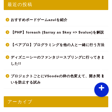
最近の投稿
おすすめボードゲームazulを紹介
HOME
【PHP】foreach ($array as $key => $value)を解説
【ペアプロ】プログラミングを他の人と一緒に行う方法
Twitter
ディズニーシーのファンタジースプリングに行ってきま
お問い合わせ
した!!
プロジェクトごとにVScodeの枠の色変えて、開き間違
いを防止する試み
アーカイブ