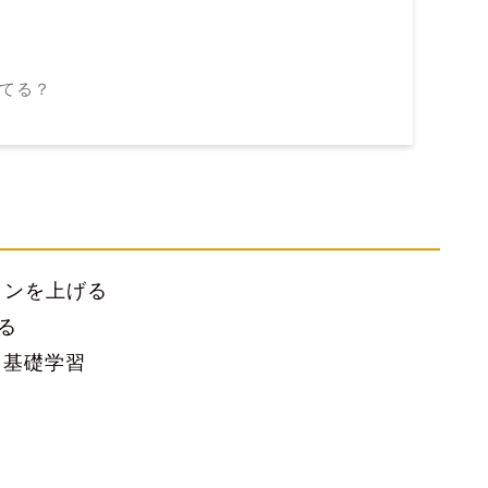
きてる？
ョンを上げる
みる
て基礎学習