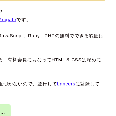
？
Progate
です。
avaScript、Ruby、PHPの無料でできる範囲は
、有料会員にもなってHTML & CSSは深めに
近づかないので、並行して
Lancers
に登録して
….